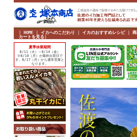
|
HOME
|
イカへのこだわり
|
イカのおすすめレシピ
|
商
カートを見る
|
夏季休業期間
8/11（火）～8/14（金）
※8/10（月）が最終出荷日で
す。8/17（月）から通常営業と
なります。