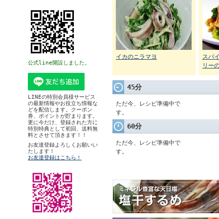
イカのニラマヨ
スパ
公式line開設しました。
リー
45分
LINEの特別会員様サービス
の最新情報やお役立ち情報な
ただ今、レシピ準備中で
どを配信します。クーポン
す。
券、ポイントが貯まります。
更に今だけ、登録された方に
60分
特別特典として初回、送料無
料とさせて頂きます！！
ただ今、レシピ準備中で
お友達登録よろしくお願いい
たします！
す。
お友達登録はこちら！