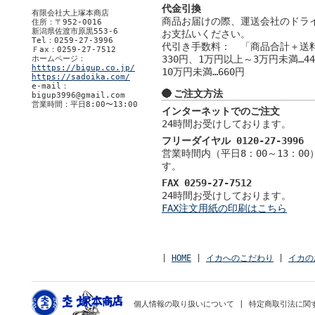
代金引換
有限会社大上塚本商店
商品お届けの際、運送会社のドラ
住所：〒952-0016
新潟県佐渡市原黒553-6
お支払いください。
Tel：0259-27-3996
代引き手数料： 「商品合計＋送料
Ｆax：0259-27-7512
330円、1万円以上～3万円未満…4
ホームページ：
htttps://bigup.co.jp/
10万円未満…660円
https://sadoika.com/
e-mail：
ご注文方法
bigup3996@gmail.com
営業時間：平日8:00〜13:00
インターネットでのご注文
24時間お受けしております。
フリーダイヤル 0120-27-3996
営業時間内（平日8：00～13：0
す。
FAX 0259-27-7512
24時間お受けしております。
FAX注文用紙の印刷はこちら
|
HOME
|
イカへのこだわり
|
イカの
個人情報の取り扱いについて
|
特定商取引法に関