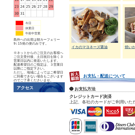
23
24
25
26
27
28
29
30
31
今日
休業日
午前中営業
島外への出荷は朝カーフェリー
9:15発の便のみです。
イカのマヨネーズ醤油
焼い
※ネットからのご注文のお客様へ
ご注文受付後、土日祝日を除く３
営業日以内に発送いたします。
配達希望日のご指定は、３営業日
以降にご指定下さい。
ただし、地域によってはご希望日
お支払・配送について
に到着できない場合もございます
のでご了承くださいませ。
アクセス
お支払方法
クレジットカード決済
上記、各社のカードがご利用いた