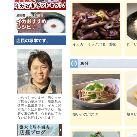
イカガーリックバター炒め
丸干
30分
いらっしゃいませ！当ショッ
プ店長の塚本です。新潟県の
佐渡ヶ島出身です。イカに関
することはお任せ下さい！新
鮮な海の香り、心を込めてあ
焼いかのパスタ
焼き
なたにお届けいたします！