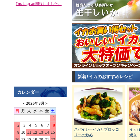
Instagram開設しました。
新着!イカのおすすめレシピ
カレンダー
＜
2026年8月
＞
日
月
火
水
木
金
土
1
2
3
4
5
6
7
8
スパイシーイカとブロッコ
イカ
9
10
11
12
13
14
15
リーの炒め
焼き
16
17
18
19
20
21
22