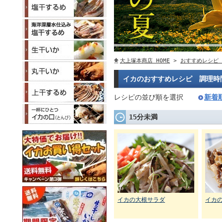
大上塚本商店 HOME
>
おすすめレシピ
イカのおすすめレシピ 調理時
レシピの並び順を選択
新着
15分未満
イカの大根サラダ
イカ