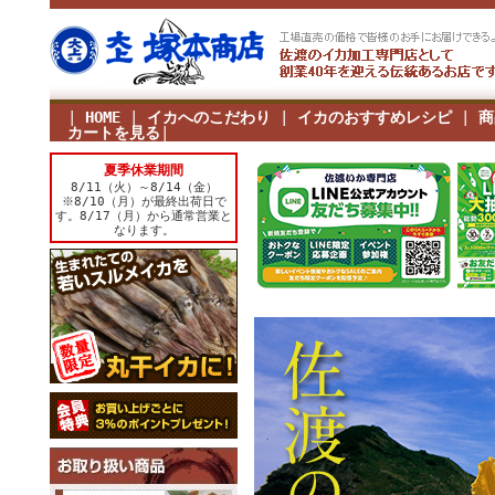
|
HOME
|
イカへのこだわり
|
イカのおすすめレシピ
|
商
カートを見る
|
夏季休業期間
8/11（火）～8/14（金）
※8/10（月）が最終出荷日で
す。8/17（月）から通常営業と
なります。