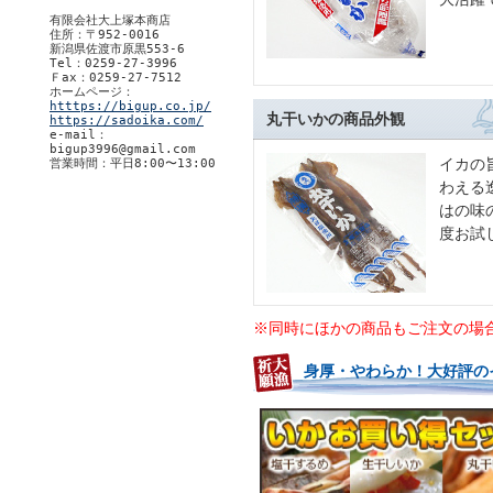
有限会社大上塚本商店
住所：〒952-0016
新潟県佐渡市原黒553-6
Tel：0259-27-3996
Ｆax：0259-27-7512
ホームページ：
htttps://bigup.co.jp/
丸干いかの商品外観
https://sadoika.com/
e-mail：
bigup3996@gmail.com
イカの
営業時間：平日8:00〜13:00
わえる
はの味
度お試
※同時にほかの商品もご注文の場
身厚・やわらか！大好評の