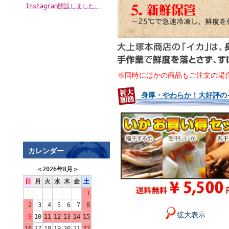
Instagram開設しました。
※同時にほかの商品もご注文の場
身厚・やわらか！大好評の
カレンダー
＜
2026年8月
＞
日
月
火
水
木
金
土
1
2
3
4
5
6
7
8
拡大表示
9
10
11
12
13
14
15
16
17
18
19
20
21
22