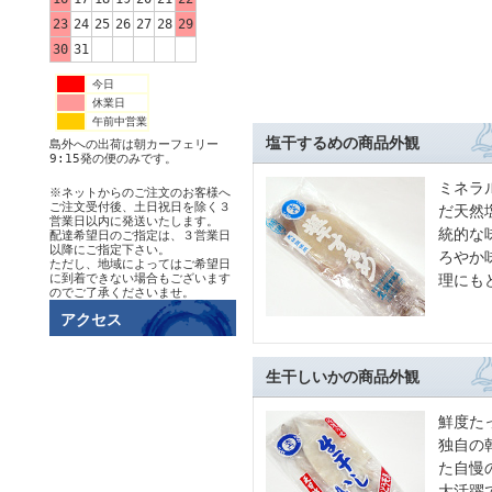
23
24
25
26
27
28
29
30
31
今日
休業日
午前中営業
塩干するめの商品外観
島外への出荷は朝カーフェリー
9:15発の便のみです。
ミネラ
※ネットからのご注文のお客様へ
ご注文受付後、土日祝日を除く３
だ天然
営業日以内に発送いたします。
統的な
配達希望日のご指定は、３営業日
以降にご指定下さい。
ろやか
ただし、地域によってはご希望日
に到着できない場合もございます
理にも
のでご了承くださいませ。
アクセス
生干しいかの商品外観
鮮度た
独自の
た自慢
大活躍