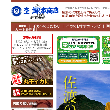
|
HOME
|
イカへのこだわり
|
イカのおすすめレシピ
|
商
カートを見る
|
夏季休業期間
8/11（火）～8/14（金）
※8/10（月）が最終出荷日で
す。8/17（月）から通常営業と
なります。