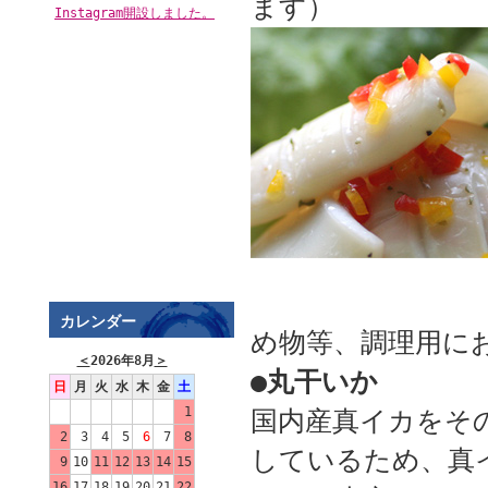
ます）
Instagram開設しました。
カレンダー
め物等、調理用に
＜
2026年8月
＞
●丸干いか
日
月
火
水
木
金
土
1
国内産真イカをそ
2
3
4
5
6
7
8
しているため、真
9
10
11
12
13
14
15
16
17
18
19
20
21
22