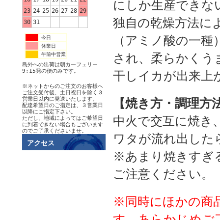
にしか生産できな
23
24
25
26
27
28
29
独自の乾燥方法に
30
31
（アミノ酸の一種
今日
休業日
され、柔らかくう
午前中営業
島外への出荷は朝カーフェリー
9:15発の便のみです。
干しイカが出来上
※ネットからのご注文のお客様へ
ご注文受付後、土日祝日を除く３
営業日以内に発送いたします。
【焼き方・調理方
配達希望日のご指定は、３営業日
以降にご指定下さい。
中火で交互に焼き
ただし、地域によってはご希望日
に到着できない場合もございます
のでご了承くださいませ。
ワタが流れ出した
アクセス
※あまり焼きすぎ
ご注意ください。
※同時にほかの商
す。あらかじめご