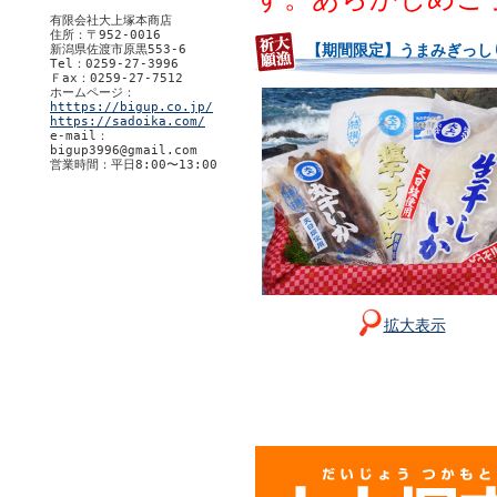
有限会社大上塚本商店
住所：〒952-0016
【期間限定】うまみぎっしり
新潟県佐渡市原黒553-6
Tel：0259-27-3996
Ｆax：0259-27-7512
ホームページ：
htttps://bigup.co.jp/
https://sadoika.com/
e-mail：
bigup3996@gmail.com
営業時間：平日8:00〜13:00
拡大表示