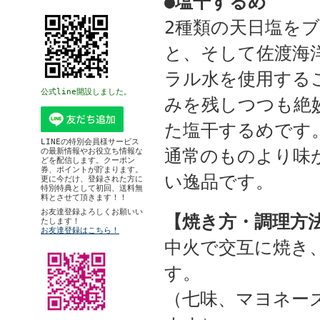
●塩干するめ
2種類の天日塩を
と、そして佐渡海
ラル水を使用する
公式line開設しました。
みを残しつつも絶
た塩干するめです
LINEの特別会員様サービス
通常のものより味
の最新情報やお役立ち情報な
どを配信します。クーポン
券、ポイントが貯まります。
い逸品です。
更に今だけ、登録された方に
特別特典として初回、送料無
料とさせて頂きます！！
お友達登録よろしくお願いい
【焼き方・調理方
たします！
お友達登録はこちら！
中火で交互に焼き
す。
（七味、マヨネー