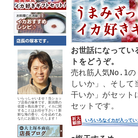
お世話になってい
トをどうぞ。
売れ筋人気No.1
しいか」、そして
干いか」がセット
いらっしゃいませ！当ショッ
プ店長の塚本です。新潟県の
セットです。
佐渡ヶ島出身です。イカに関
することはお任せ下さい！新
鮮な海の香り、心を込めてあ
なたにお届けいたします！
いろいろなイカが入ってい