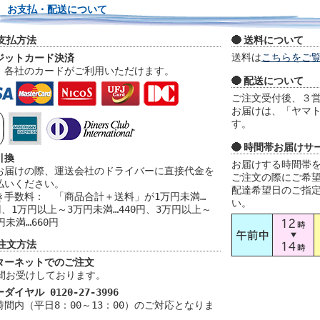
お支払・配送について
支払方法
送料について
送料は
こちらをご
ジットカード決済
、各社のカードがご利用いただけます。
配送について
ご注文受付後、３
お届けは、「ヤマ
す。
時間帯お届けサ
引換
お届けする時間帯
お届けの際、運送会社のドライバーに直接代金を
ご注文の際にご希
払いください。
配達希望日のご指
き手数料： 「商品合計＋送料」が1万円未満…
い。
円、1万円以上～3万円未満…440円、3万円以上～
円未満…660円
注文方法
ターネットでのご注文
時間お受けしております。
ダイヤル 0120-27-3996
時間内（平日8：00～13：00）のご対応となりま