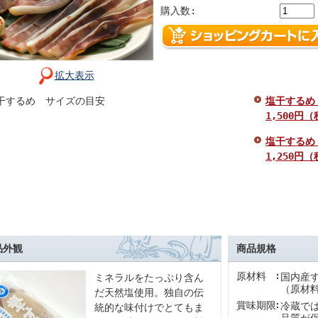
購入数:
拡大表示
塩干するめ
1,500円
塩干するめ
1,250円
品外観
商品規格
原材料
国内産
ミネラルをたっぷり含ん
（原材
だ天然塩使用。独自の伝
賞味期限
冷蔵で
統的な味付けでとてもま