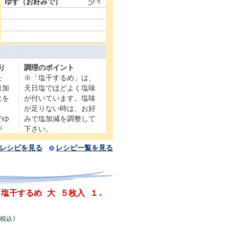
ゆず（お好みで）
少々
り
調理のポイント
た
※「塩干するめ」は、
量加
天日塩でほどよく塩味
火を
が付いています。塩味
が足りない時は、お好
でゆ
みで塩加減を調整して
が
下さい。
レシピを見る
レシピ一覧を見る
塩干するめ 大 ５枚入 １.
(税込)