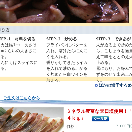
TEP.1 材料を切る
STEP.2 炒める
STEP.3 できあが
イカは幅1cm、長さは
フライパンにバターを
火が通るまで炒め
5cmくらいの大きさに
入れ、溶けたらにんに
ら、こしょうを適
切る。
くを入れる。
えて味をととのえ
にんにくはスライスに
香りがしてきたらイカ
止める。
する。
を入れて炒める。かる
器にもり、お好み
く炒めたら白ワインを
ずをのせて出来上
加える。
り。
ほかの塩干するめ
ご注文はこちらから
ミネラル豊富な天日塩使用！「
４ｋｇ」
価格:
2,000円