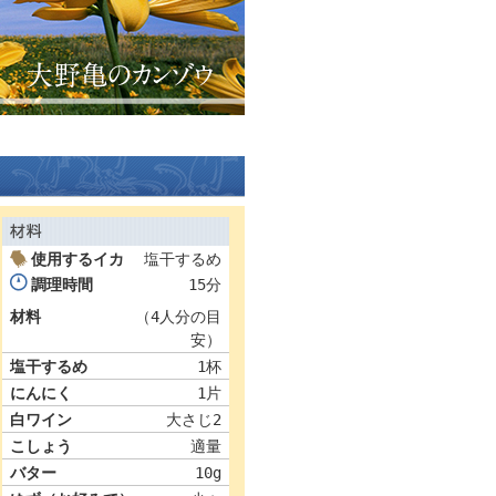
使用するイカ
塩干するめ
調理時間
15分
材料
（4人分の目
安）
塩干するめ
1杯
にんにく
1片
白ワイン
大さじ2
こしょう
適量
バター
10g