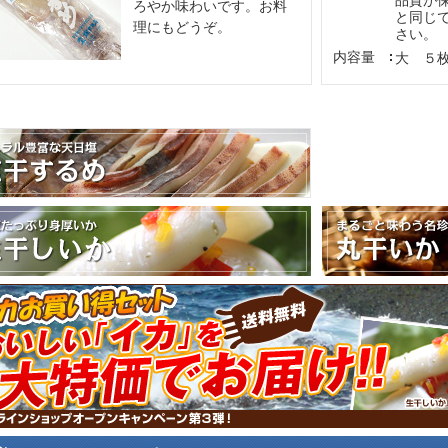
品質が
ろやか味わいです。お料
と同じ
理にもどうぞ。
さい。
内容量
大 ５