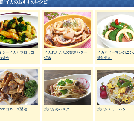
着!イカのおすすめレシピ
イシーイカとブロッコ
イカれんこんの醤油バター
イカとピーマンのニン
の炒め
焼き
醤油炒め
のマヨネーズ醤油
焼いかのパスタ
焼いかチャーハン