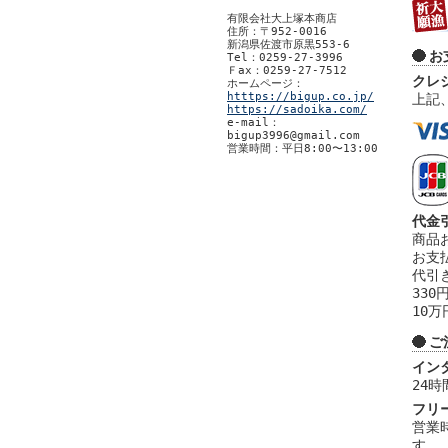
有限会社大上塚本商店
住所：〒952-0016
新潟県佐渡市原黒553-6
お
Tel：0259-27-3996
Ｆax：0259-27-7512
クレ
ホームページ：
htttps://bigup.co.jp/
上記
https://sadoika.com/
e-mail：
bigup3996@gmail.com
営業時間：平日8:00〜13:00
代金
商品
お支
代引
330
10万
ご
イン
24
フリー
営業
す。