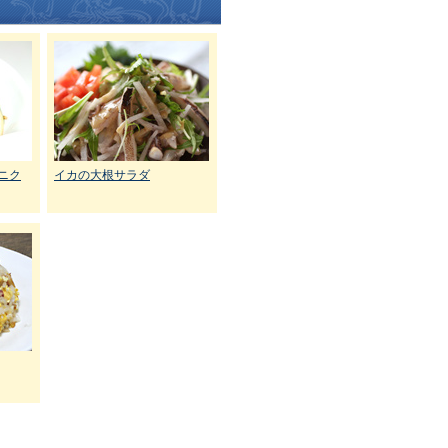
ニク
イカの大根サラダ