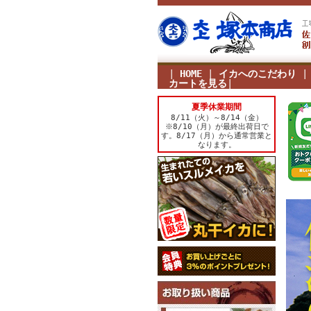
|
HOME
|
イカへのこだわり
カートを見る
|
夏季休業期間
8/11（火）～8/14（金）
※8/10（月）が最終出荷日で
す。8/17（月）から通常営業と
なります。