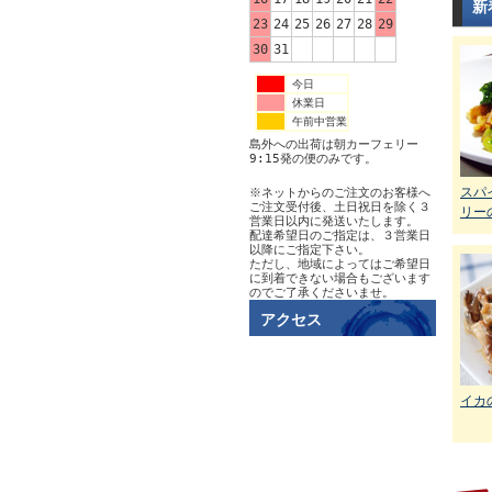
新
23
24
25
26
27
28
29
30
31
今日
休業日
午前中営業
島外への出荷は朝カーフェリー
9:15発の便のみです。
スパ
※ネットからのご注文のお客様へ
ご注文受付後、土日祝日を除く３
リー
営業日以内に発送いたします。
配達希望日のご指定は、３営業日
以降にご指定下さい。
ただし、地域によってはご希望日
に到着できない場合もございます
のでご了承くださいませ。
アクセス
イカ