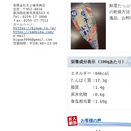
鮮度たっぷ
有限会社大上塚本商店
住所：〒952-0016
の乾燥方法
新潟県佐渡市原黒553-6
Tel：0259-27-3996
逸品。お料
Ｆax：0259-27-7512
ホームページ：
htttps://bigup.co.jp/
https://sadoika.com/
e-mail：
bigup3996@gmail.com
営業時間：平日8:00〜13:00
栄養成分表示 (100gあたり)
エネルギー
84kcal
たんぱく質
17.3g
脂質
1.4g
炭水化物
0.6g
食塩相当量
1.69g
お客様の声