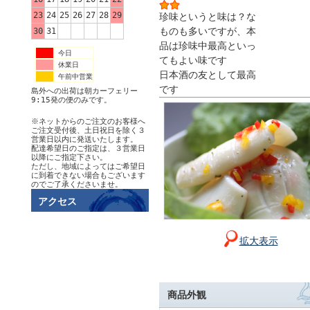
23
24
25
26
27
28
29
珍味というと味は？な
ものも多いですが、本
30
31
品は珍味中最高といっ
今日
てもよい味です
休業日
日本酒の友として最高
午前中営業
です
島外への出荷は朝カーフェリー
9:15発の便のみです。
※ネットからのご注文のお客様へ
ご注文受付後、土日祝日を除く３
営業日以内に発送いたします。
配達希望日のご指定は、３営業日
以降にご指定下さい。
ただし、地域によってはご希望日
に到着できない場合もございます
のでご了承くださいませ。
アクセス
拡大表示
商品外観