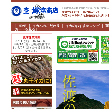
|
HOME
|
イカへのこだわり
|
イカのおすすめレシピ
|
商
カートを見る
|
夏季休業期間
8/11（火）～8/14（金）
※8/10（月）が最終出荷日で
す。8/17（月）から通常営業と
なります。