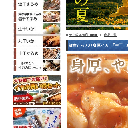
大上塚本商店 HOME
>
商品一覧
鮮度たっぷり身厚イカ 「生干し