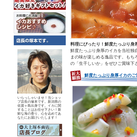
料理にぴったり！鮮度たっぷり身
鮮度たっぷり身厚のイカを当社独
まの味が楽しめる逸品です。もち
の「生干しいか」をぜひご賞味下
鮮度たっぷり身厚イカのご
いらっしゃいませ！当ショッ
プ店長の塚本です。新潟県の
佐渡ヶ島出身です。イカに関
することはお任せ下さい！新
鮮な海の香り、心を込めてあ
なたにお届けいたします！